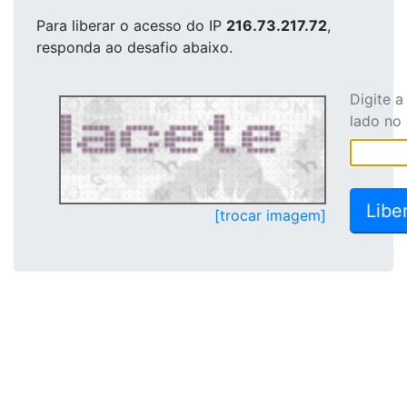
Para liberar o acesso
do IP
216.73.217.72
,
responda ao desafio abaixo.
Digite 
lado no
[trocar imagem]